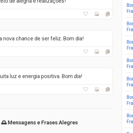
eto de alegria e realizações!
Bo
Fr
Bo
Fr
nova chance de ser feliz. Bom dia!
Bo
Fr
Bo
Fr
a luz e energia positiva. Bom dia!
Bo
Fr
Bo
Fr
Bo
Fr
 🌅 Mensagens e Frases Alegres