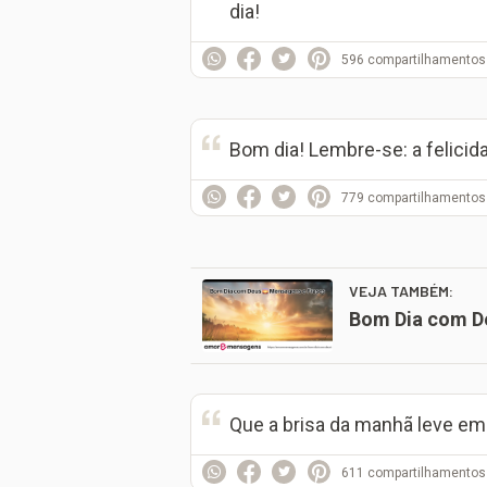
dia!
596
compartilhamentos
Bom dia! Lembre-se: a felici
779
compartilhamentos
VEJA TAMBÉM:
Bom Dia com D
Que a brisa da manhã leve em
611
compartilhamentos