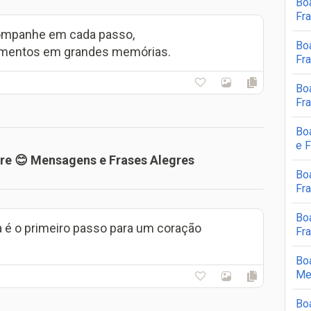
Bo
Fr
acompanhe em cada passo,
Bo
mentos em grandes memórias.
Fr
Bo
Fr
Bo
e 
re 😊 Mensagens e Frases Alegres
Bo
Fr
Bo
ria é o primeiro passo para um coração
Fr
Bo
Me
Bo