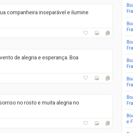
Bo
Fr
 sua companheira inseparável e ilumine
Bo
Fr
Bo
Fra
vento de alegria e esperança. Boa
Bo
Fr
Bo
Fr
Bo
orriso no rosto e muita alegria no
Fr
Bo
e 